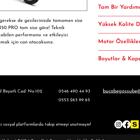
Yeni nesil güçlü aydı
Tam Bir Yardım
sürüşü sunar.
VN50 PRO üst kısmınd
 gerekse de gezilerinizde tamamen size
Yüksek Kalite 
ile ihtiyacınız olan tü
VN50 PRO tam size göre! Teknik
abilen performansı ve etkileyici
Tüm ekipmanları ile 
Motor Özellikler
mak için can atacaksınız.
iş ortağınız.
Silindir Hacmi
Boyutlar & Kapa
Motor Tipi
Ön / Arka Lastik
Şanzıman
Uzunluk
bucabegossube
 Beyatlı Cad. No:102
0546 490 44 93
Maksimum Güç
0553 263 99 65
Genişlik
Maksimum Tork
Yükseklik
Yakıt Sistemi
ı
zi sosyal platformlarda takip etmeyi un
utmay
n!
Dingil Mesafesi
Yakıt Tipi
Boş Ağırlık