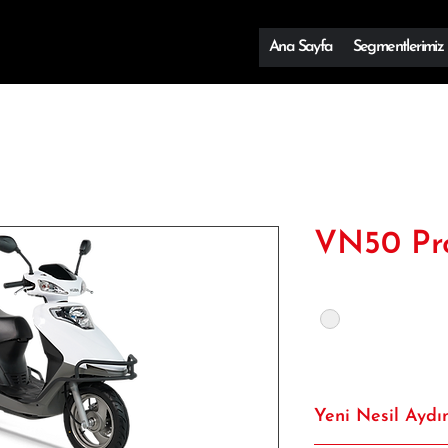
Ana Sayfa
Segmentlerimiz
VN50 Pr
Renk
*
Yeni Nesil Aydı