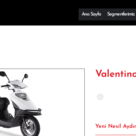
Ana Sayfa
Segmentlerimiz
Valentin
Renk
*
Yeni Nesil Aydı