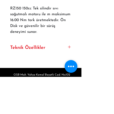
RZ150 150cc Tek silindir sıvı
soğutmalı motoru ile m maksimum
16.00 Nm tork üretmektedir. Ön
Disk ve güvenilir bir sürüş
deneyimi sunar.
Teknik Özellikler
Silindir
Motor
Şanzıman:
Maksimum
Hacmi:
Tipi:
Güç:
OSB Mah. Yahya Kemal Beyatlı Cad. No:102
150cc
4
6 Vites
18.77 HP
Zemin Kat Buca/ Izmir
Zamanlı,
@9250rpm
Tek
0546 490 44 93
Silindir
0553 263 99 65
Maksimum
Yakıt
Soğutma:
Ön / Arka
Tork:
Tipi:
Fren:
bucabegossube@coskunmakine.com