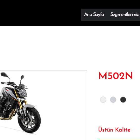
Ana Sayfa
Segmentlerimiz
M502N
Renk
*
Üstün Kalite