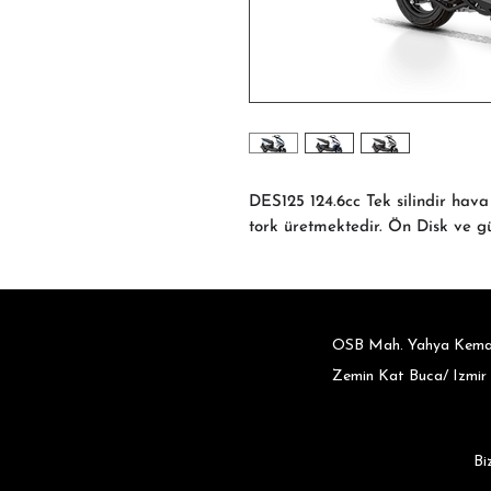
DES125 124.6cc Tek silindir ha
tork üretmektedir. Ön Disk ve gü
OSB Mah. Yahya Kemal
Zemin Kat Buca/ Izmir
Bi